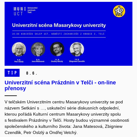
TIP
8.
6.
Univerzitní scéna Prázdnin v Telči - on-line
přenosy
V telčském Univerzitním centru Masarykovy univerzity se pod
názvem Setkání s …, uskuteční série diskusních odpolední,
kterou pořádá Kulturní centrum Masarykovy univerzity spolu
s festivalem Prázdniny v Telči. Hosty budou významné osobnosti
společenského a kulturního života: Jana Matesová, Zbigniew
Czendlik, Petr Oslzlý a Ondřej Vetchý.