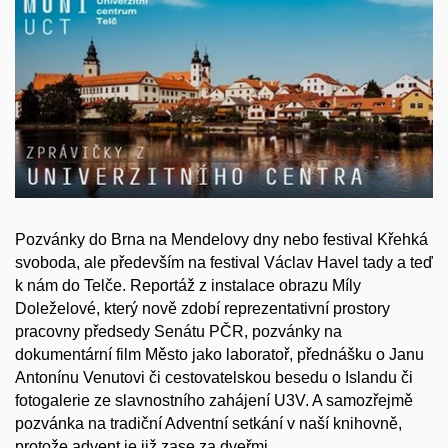
Pozvánky do Brna na Mendelovy dny nebo festival Křehká
svoboda, ale především na festival Václav Havel tady a teď
k nám do Telče. Reportáž z instalace obrazu Míly
Doleželové, který nově zdobí reprezentativní prostory
pracovny předsedy Senátu PČR, pozvánky na
dokumentární film Město jako laboratoř, přednášku o Janu
Antonínu Venutovi či cestovatelskou besedu o Islandu či
fotogalerie ze slavnostního zahájení U3V. A samozřejmě
pozvánka na tradiční Adventní setkání v naší knihovně,
protože advent je již zase za dveřmi.