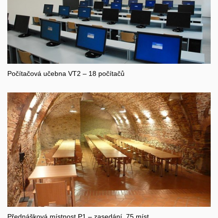
Počítačová učebna VT2 – 18 počítačů
Přednášková místnost P1 – zasedání, 75 míst