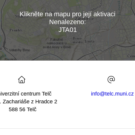
Klikněte na mapu pro její aktivaci
Nenalezeno:
Načítám mapu…
JTA01
iverzitní centrum Telč
info@telc.muni.cz
 Zachariáše z Hradce 2
588 56 Telč