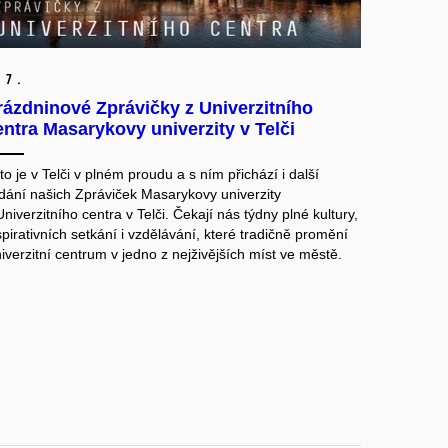
.
7.
rázdninové Zprávičky z Univerzitního
entra Masarykovy univerzity v Telči
to je v Telči v plném proudu a s ním přichází i další
dání našich Zpráviček Masarykovy univerzity
Univerzitního centra v Telči. Čekají nás týdny plné kultury,
spirativních setkání i vzdělávání, které tradičně promění
iverzitní centrum v jedno z nejživějších míst ve městě.