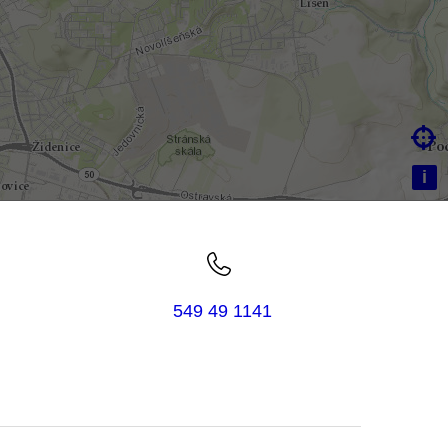

i
549 49 1141