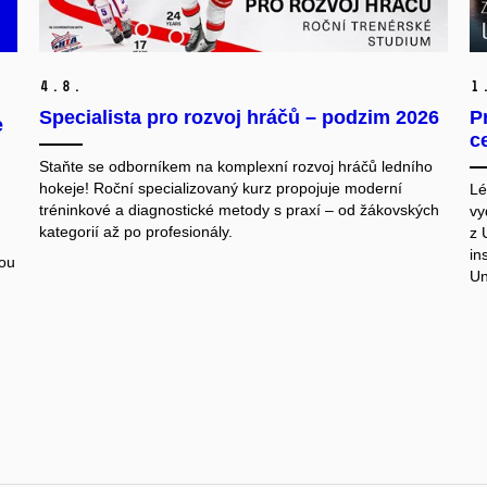
4.
8.
1
Specialista pro rozvoj hráčů – podzim 2026
P
e
c
Staňte se odborníkem na komplexní rozvoj hráčů ledního
hokeje! Roční specializovaný kurz propojuje moderní
Lé
tréninkové a diagnostické metody s praxí – od žákovských
vy
kategorií až po profesionály.
z 
in
dou
Un