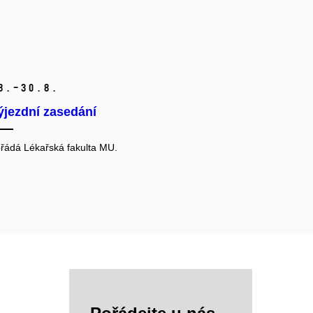
8.–30.
8.
ýjezdní zasedání
řádá Lékařská fakulta MU.