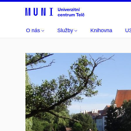
O nás
Služby
Knihovna
U