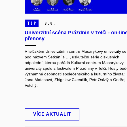
TIP
8.
6.
Univerzitní scéna Prázdnin v Telči - on-lin
přenosy
V telčském Univerzitním centru Masarykovy univerzity se
pod názvem Setkání s …, uskuteční série diskusních
odpolední, kterou pořádá Kulturní centrum Masarykovy
univerzity spolu s festivalem Prázdniny v Telči. Hosty bu
významné osobnosti společenského a kulturního života:
Jana Matesová, Zbigniew Czendlik, Petr Oslzlý a Ondřej
Vetchý.
VÍCE AKTUALIT