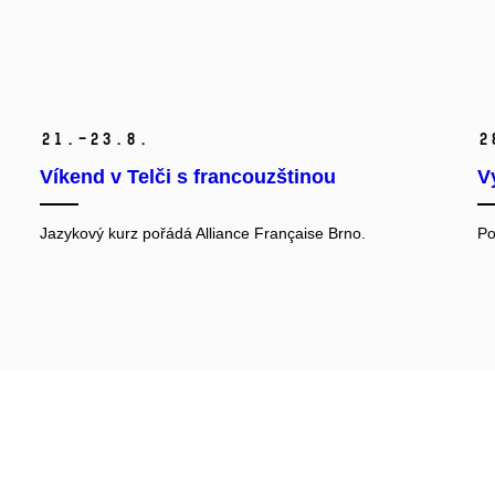
21.–23.
8.
2
Víkend v Telči s francouzštinou
V
Jazykový kurz pořádá
Alliance Française Brno.
Po