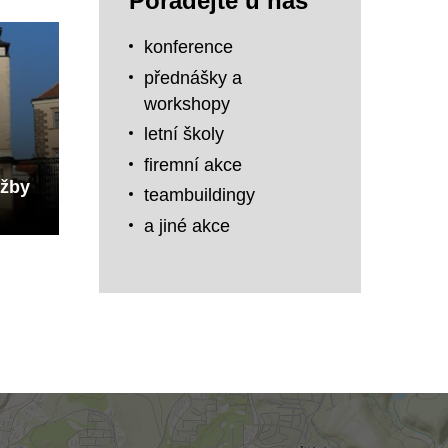
Pořádejte u nás
konference
přednášky a
workshopy
letní školy
firemní akce
užby
teambuildingy
a jiné akce