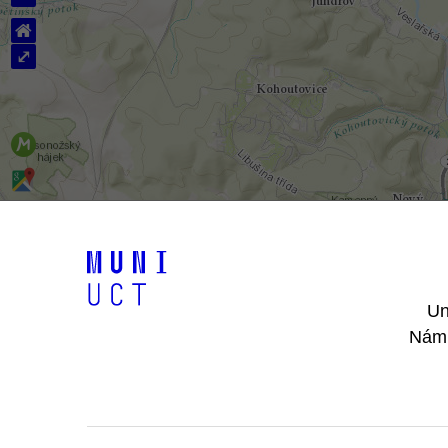
⌂
⤢
Un
Nám.