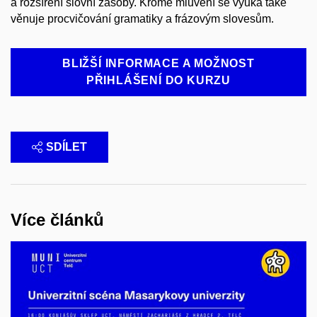
a rozšíření slovní zásoby. Kromě mluvení se výuka také
věnuje procvičování gramatiky a frázovým slovesům.
BLIŽŠÍ INFORMACE A MOŽNOST
PŘIHLÁŠENÍ DO KURZU
SDÍLET
Více článků