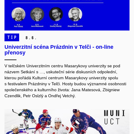
TIP
8.
6.
Univerzitní scéna Prázdnin v Telči - on-line
přenosy
V telčském Univerzitním centru Masarykovy univerzity se pod
názvem Setkání s …, uskuteční série diskusních odpolední,
kterou pořádá Kulturní centrum Masarykovy univerzity spolu
s festivalem Prázdniny v Telči. Hosty budou významné osobnosti
společenského a kulturního života: Jana Matesová, Zbigniew
Czendlik, Petr Oslzlý a Ondřej Vetchý.