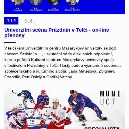
TIP
8.
6.
Univerzitní scéna Prázdnin v Telči - on-line
přenosy
V telčském Univerzitním centru Masarykovy univerzity se pod
názvem Setkání s …, uskuteční série diskusních odpolední,
kterou pořádá Kulturní centrum Masarykovy univerzity spolu
s festivalem Prázdniny v Telči. Hosty budou významné osobnosti
společenského a kulturního života: Jana Matesová, Zbigniew
Czendlik, Petr Oslzlý a Ondřej Vetchý.