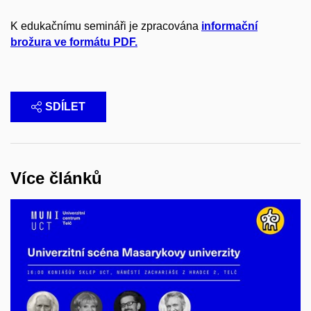
K edukačnímu semináři je zpracována
informační
brožura ve formátu PDF.
SDÍLET
Více článků