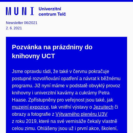
Newsletter 06/2021
2. 6. 2021
Pozvánka na prázdniny do
knihovny UCT
Jsme opravdu rádi, že také v červnu pokračuje
postupné rozvolňování opatření a návrat k běžnému
programu. Již nyní máme v podstatě obvyklý provoz
knihovny i univerzitní kavárny a cukrárny Petra
Haase. Zpřístupněny pro veřejnost jsou také, jak
muzejní expozice
, tak vnitřní výstavy o
Jezuitech
či
obrazy a fotografie z
Výtvarného plenéru U3V
z roku 2019, které na své vernisáže čekaly vlastně
celou zimu. Ohlášeny jsou už i první akce, školení,