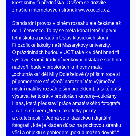
křest knihy či přednáška. O všem se dozvíte
z našich internetových stránek
www.uctelc.cz
.
Standardní provoz v plném rozsahu ale čekáme až
od 1. července. To by se měla konat letošní první
letní škola a pořádá ji Ústav klasických studií
Filozofické fakulty naší Masarykovy univerzity.
O prázdninách budou v UCT také k vidění hned tři
výstavy. Kromě tradiční venkovní instalace soch na
nádvoří, bude v prostorách knihovny malá
„ochutnávka“ děl Míly Doleželové (v příštím roce si
připomeneme sté výročí narození této výjimečné
místní malířky rozsáhlejším projektem), a také další
výstava, tentokrát v prostorách kavárny–cukrárny
Haas, která představí práce amatérského fotografa
J.A.T. s názvem „Něco jako fotky-pocity
a skutečnosti!“. Jedná se o klasickou i digitální
fotografii, kde je kladen důraz na pocitovou stránku
věcí a objektů s pohledem „pokud možno dovnitř.“