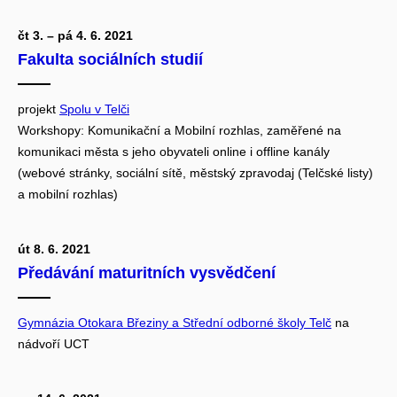
čt 3. – pá 4. 6. 2021
Fakulta sociálních studií
projekt
Spolu v Telči
Workshopy: Komunikační a Mobilní rozhlas, zaměřené na
komunikaci města s jeho obyvateli online i offline kanály
(webové stránky, sociální sítě, městský zpravodaj (Telčské listy)
a mobilní rozhlas)
út 8. 6. 2021
Předávání maturitních vysvědčení
Gymnázia Otokara Březiny a Střední odborné školy Telč
na
nádvoří UCT