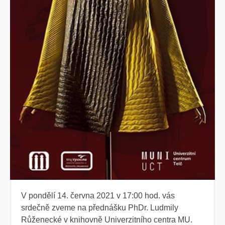
V pondělí 14. června 2021 v 17:00 hod. vás
srdečně zveme na přednášku PhDr. Ludmily
Růženecké v knihovně Univerzitního centra MU.