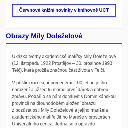
Červnové knižní novinky v knihovně UCT
Obrazy Míly Doleželové
Ukázka tvorby akademické malířky Míly Doleželové
(12. listopadu 1922 Prostějov – 30. prosince 1993
Telč), která prožila značnou část života v Telči.
V příštím roce si připomeneme 100 let od jejího
narození a již teď tu máme první dárek a dobrou
zprávu. Podařilo se nám domluvit s Dominikánskou
provincií na dlouhodobém uložení obrazů
z pozůstalosti Míly Doleželové a jejího manžela
akademického malíře Jiřího Mareše v prostorách
Univerzitního centra. Jedná se o opravdu