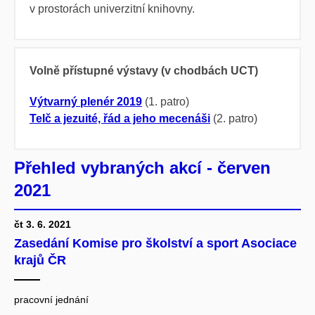
v prostorách univerzitní knihovny.
Volně přístupné výstavy (v chodbách UCT)
Výtvarný plenér 2019
(1. patro)
Telč a jezuité, řád a jeho mecenáši
(2. patro)
Přehled vybraných akcí - červen
2021
čt 3. 6. 2021
Zasedání Komise pro školství a sport Asociace
krajů ČR
pracovní jednání