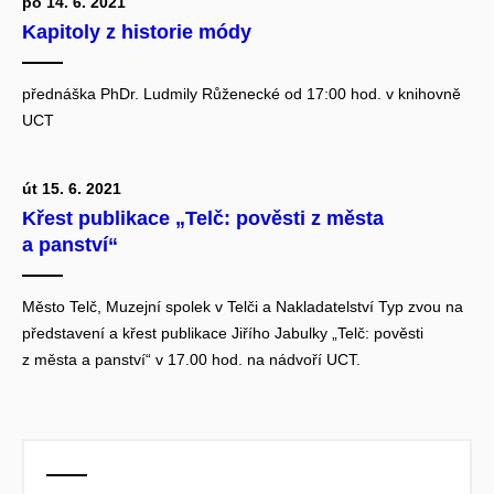
po 14. 6. 2021
Kapitoly z historie módy
přednáška PhDr. Ludmily Růženecké od 17:00 hod. v knihovně
UCT
út 15. 6. 2021
Křest publikace „Telč: pověsti z města
a panství“
Město Telč, Muzejní spolek v Telči a Nakladatelství Typ zvou na
představení a křest publikace Jiřího Jabulky „Telč: pověsti
z města a panství“ v 17.00 hod. na nádvoří UCT.