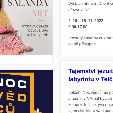
Výstava obrazů
„Dovol s
bláznovství“
2. 10. - 15. 11. 2023
9.00-17.00
prostory kavárny-cukrár
volně přístupné
Tajemství jezui
labyrintu v Telč
Letošní Noc vědců má po
„Tajemství“. Areál bývalé
koleje v Telči skrývá nej
tajemství, které vám poo