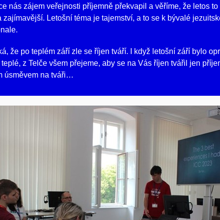
e nás zájem veřejnosti příjemně překvapil a věříme, že letos t
 zajímavější. Letošní téma je tajemství, a to se k bývalé jezuitsk
nale.
ká, že po teplém září zle se říjen tváří. I když letošní září bylo o
eplé, z Telče všem přejeme, aby se na Vás říjen tvářil jen příj
lým úsměvem na tváři…