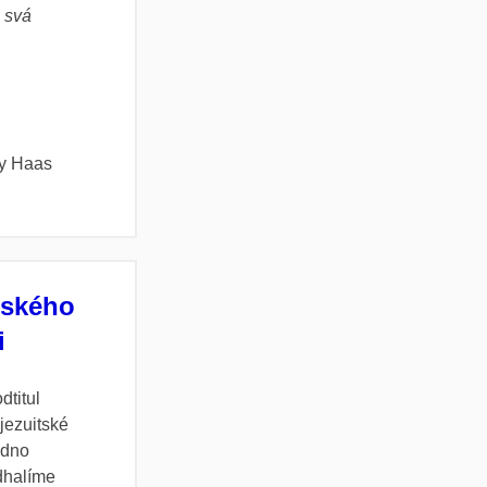
i svá
ny Haas
tského
i
dtitul
 jezuitské
edno
dhalíme