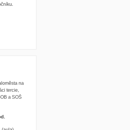
očníku.
aloměsta na
áci tercie,
y GOB a SOŠ
od.
 (aula)