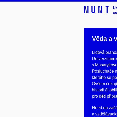
Věda a v
Lidová pranos
Univerzitním 
s Masarykovo
Posluchače na
kterého se po
Ovšem čekají 
historií či o
pro děti přip
Hned na začá
a vzdělávacíc