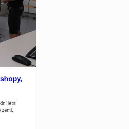
kshopy,
dní letní
3 zemí.