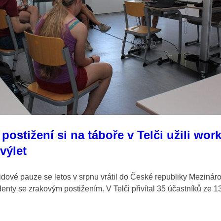
postižení si na táboře v Telči užili wor
 výlet
vidové pauze se letos v srpnu vrátil do České republiky Mezináro
denty se zrakovým postižením. V Telči přivítal 35 účastníků ze 1