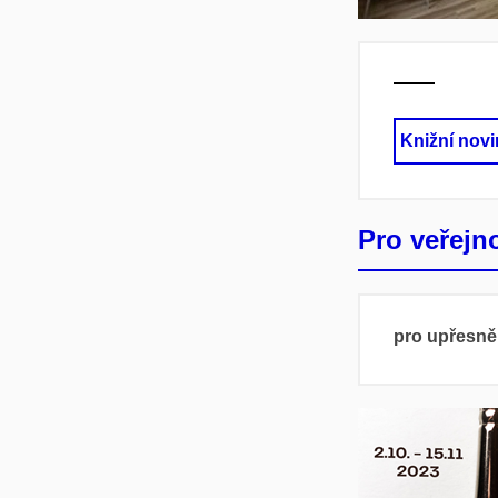
Knižní novin
Pro veřejno
pro upřesněn