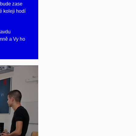
o bude zase
é koleji hodí
pravdu
emně a Vy ho