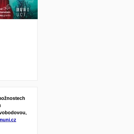
 možnostech
u
 Svobodovou,
muni.cz