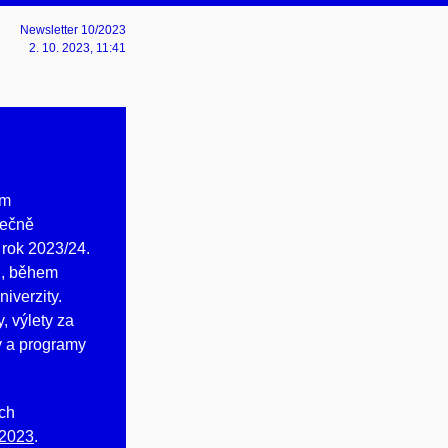
Newsletter 10/2023
2. 10. 2023
, 11:41
em
lečně
 rok 2023/24.
u, během
iverzity.
, výlety za
ny a programy
ých
 2023
.