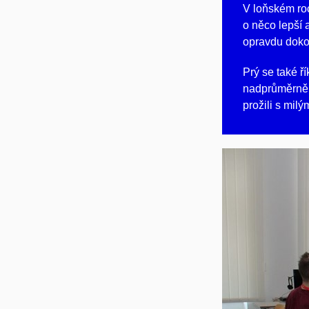
V loňském roc
o něco lepší a
opravdu doko
Prý se také ří
nadprůměrně t
prožili s mi