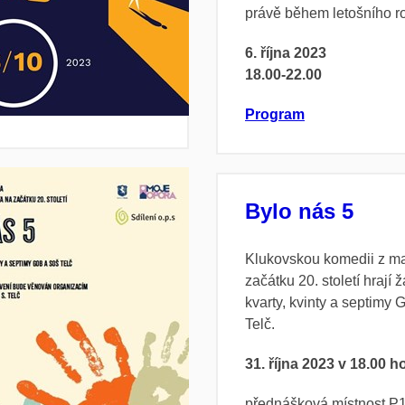
právě během letošního r
6. října 2023
18.00-22.00
Program
Bylo nás 5
Klukovskou komedii z m
začátku 20. století hrají ž
kvarty, kvinty a septim
Telč.
31. října 2023 v 18.00 h
přednášková místnost P1