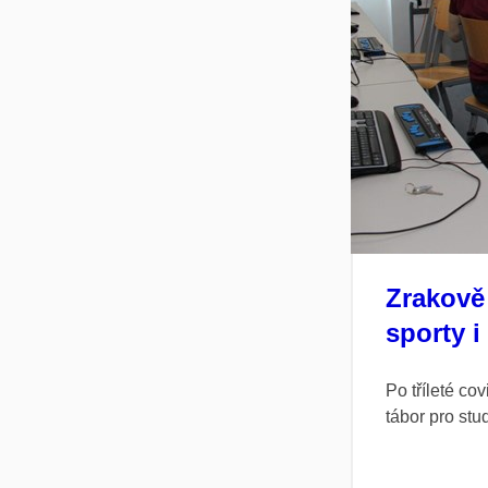
Zrakově 
sporty i
Po tříleté co
tábor pro stu