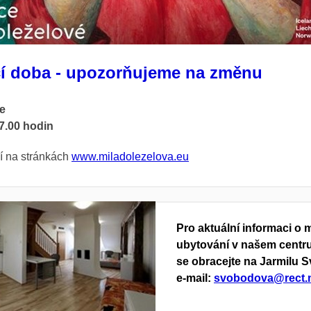
cí doba - upozorňujeme na změnu
e
7.00 hodin
cí na stránkách
www.miladolezelova.eu
Pro aktuální informaci o
ubytování v našem centr
se obracejte na Jarmilu
e-mail:
svobodova@rect.