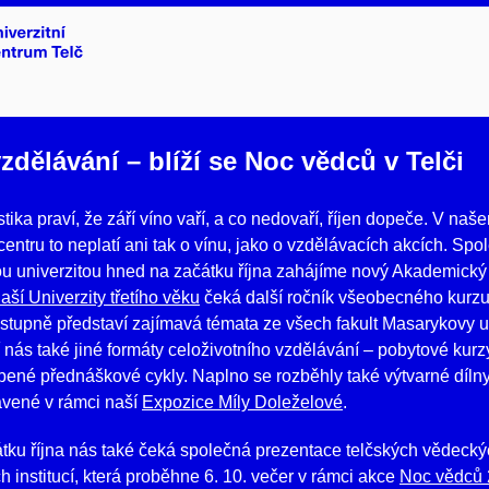
zdělávání – blíží se Noc vědců v Telči
tika praví, že září víno vaří, a co nedovaří, říjen dopeče. V naš
centru to neplatí ani tak o vínu, jako o vzdělávacích akcích. Spo
u univerzitou hned na začátku října zahájíme nový Akademický
ší Univerzity třetího věku
čeká další ročník všeobecného kurz
stupně představí zajímavá témata ze všech fakult Masarykovy un
nás také jiné formáty celoživotního vzdělávání – pobytové kurzy
blíbené přednáškové cykly. Naplno se rozběhly také výtvarné díl
ravené v rámci naší
Expozice Míly Doleželové
.
tku října nás také čeká společná prezentace telčských vědeck
h institucí, která proběhne 6. 10. večer v rámci akce
Noc vědců