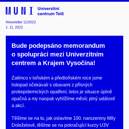
Newsletter 11/2022
1. 11. 2022
Bude podepsáno memorandum
o spolupráci mezi Univerzitním
centrem a Krajem Vysočina!
Zatímco v loňském a předloňském roce jsme
listopad očekávali s obavami z přísných
protiepidemických opatření, letos je situace úplně
opačná a my naopak vyhlížíme měsíc plný událostí
a akcí.
Těšíme se na to, jak oslavíme 100. narozeniny Míly
Doleželové, těšíme se na pokračující kurzy U3V