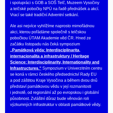
i spolupráci s GOB a SOŠ Telč, Muzeem Vysočiny
a telčské pobočky NPÚ na řadě přednášek a akcí.
Vrací se také tradiční Adventní setkání.
Ale asi nejvíce vyhlížíme naprosto mimořádnou
akci, kterou pořádáme společně s telčskou
pobočkou ÚTAM Akademie věd ČR. Hned ze
začátku listopadu nás čeká sympozium
„Památková věda: Interdisciplinarita,
internacionalita a infrastruktury / Heritage
Science: Interdisciplinarity, Internationality and
Infrastructures.“
Sympozium v Univerzitním centru
se koná v rámci českého předsednictví Rady EU
a pod záštitou Kraje Vysočina a během dvou dnů
představí památkovou vědu v její rozmanitosti
i jednotě, od regionální až po evropskou i globální
působnost. Zvláštní důraz bude věnován roli
výzkumných infrastruktur v oblasti památkové vědy.