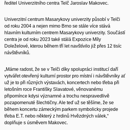
ředitel Univerzitního centra Telč Jaroslav Makovec.
Univerzitní centrum Masarykovy univerzity působí v Telči
od roku 2004 a nejen mimo Brno se stále více stává
hlavním kulturním centrem Masarykovy univerzity. Součástí
centra je od roku 2023 také stálá Expozice Míly
Doleželové, kterou během tří let navštívilo již přes 12 tisíc
návštěvníků.
„Máme radost, že se v Telči díky spolupráci institucí daří
vytvářet otevřený kulturní prostor pro místní i návštěvníky ať
už je to při různých výstavách, koncertech nebo třeba při
letošním roce Františky Slavatové, věnovanému
připomínce kdysi významné a trochu nespravedlivě
pozapomenuté šlechtičny. Ale teď už se těšíme, že se
během koncertu zámeckým parkem symbolicky projede
třeba E.T. nebo některý z hrdinů Hvězdných válek,“
doplňuje s úsměvem Makovec.