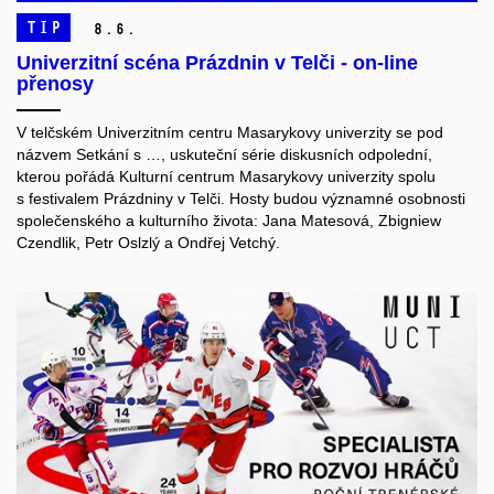
TIP
8.
6.
Univerzitní scéna Prázdnin v Telči - on-line
přenosy
V telčském Univerzitním centru Masarykovy univerzity se pod
názvem Setkání s …, uskuteční série diskusních odpolední,
kterou pořádá Kulturní centrum Masarykovy univerzity spolu
s festivalem Prázdniny v Telči. Hosty budou významné osobnosti
společenského a kulturního života: Jana Matesová, Zbigniew
Czendlik, Petr Oslzlý a Ondřej Vetchý.