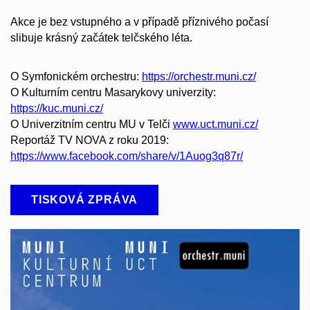
Akce je bez vstupného a v případě příznivého počasí
slibuje krásný začátek telčského léta.
O Symfonickém orchestru:
https://orchestr.muni.cz/
O Kulturním centru Masarykovy univerzity:
https://kuc.muni.cz/
O Univerzitním centru MU v Telči
www.uct.muni.cz/
Reportáž TV NOVA z roku 2019:
https://www.facebook.com/share/v/1Auog3q87r/
TISKOVÁ ZPRÁVA