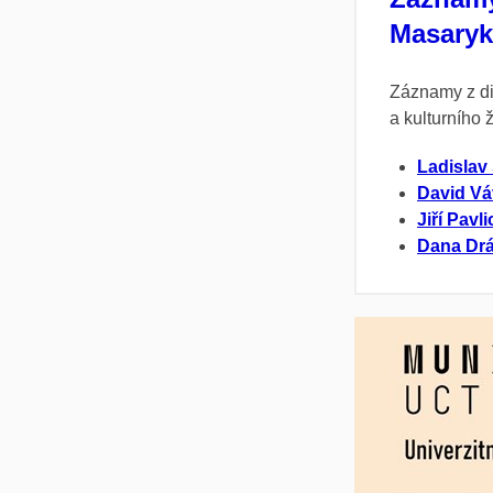
Masaryko
Záznamy z di
a kulturního 
Ladislav
David Vá
Jiří Pavli
Dana Dr