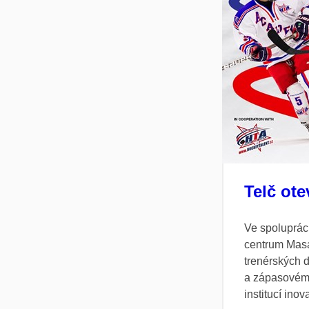
Telč ote
Ve spolupráci
centrum Masar
trenérských d
a zápasovému
institucí inov