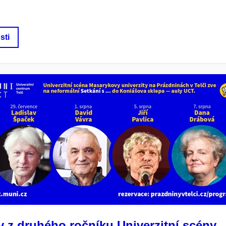
sti
 z druhého ročníku Univerzitní scény