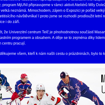
ý, program MjUNI připravujeme v rámci aktivit Ateliérů Míly Dolež
 velká neznámá. Mimochodem, zájem o Expozici je pořád velký, 
titisícího návštěvníka! I proto jsme se rozhodli prodloužit letní 
ce i do září.
ět, že Univerzitní centrum Telč je plnohodnotnou součástí Masa
vlastním programem a obsahem. A děje se to zejména díky lidem,
 centru pracují.
děkujeme všem, kteří k nám našli cestu o prázdninách, bylo to k