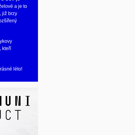
elové a je to
již brzy
rozšířený
rykovy
 kteří
rásné léto!