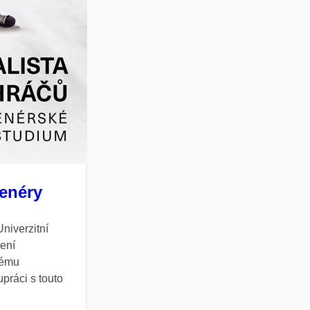
renéry
niverzitní
lení
vému
práci s touto