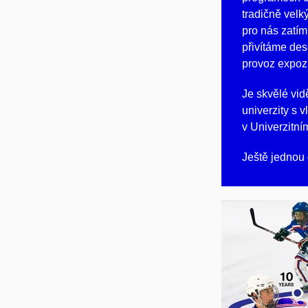
tradičně velk
pro nás zatím
přivítáme dese
provoz expozi
Je skvělé vid
univerzity s 
v Univerzitním
Ještě jednou 