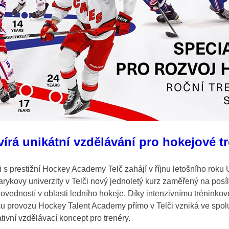
vírá unikátní vzdělávání pro hokejové t
 s prestižní Hockey Academy Telč zahájí v říjnu letošního roku U
ykovy univerzity v Telči nový jednoletý kurz zaměřený na posí
ovedností v oblasti ledního hokeje. Díky intenzivnímu tréninko
 provozu Hockey Talent Academy přímo v Telči vzniká ve spolu
ativní vzdělávací koncept pro trenéry.