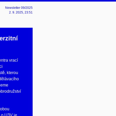
Newsletter 09/2025
2. 9. 2025
, 23:51
erzitní
ntra vrací
ci
stě, kterou
zdělávacího
ujeme
obrodružství
a obou
 o U3V je