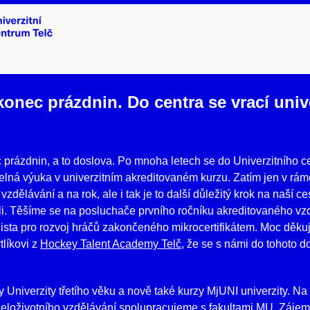
konec prázdnin. Do centra se vrací univ
 prázdnin, a to doslova. Po mnoha letech se do Univerzitního ce
delná výuka v univerzitním akreditovaném kurzu. Zatím jen v rám
vzdělávání a na rok, ale i tak je to další důležitý krok na naší ce
ili. Těšíme se na posluchače prvního ročníku akreditovaného v
ista pro rozvoj hráčů zakončeného mikrocertifikátem. Moc děk
tlíkovi z
Hockey Talent Academy Telč
, že se s námi do tohoto d
rzy Univerzity třetího věku a nově také kurzy MjUNI univerzity. N
eloživotního vzdělávání spolupracujeme s fakultami MU. Zájem