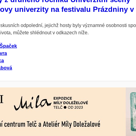
vy univerzity na festivalu Prázdniny v 
skusních odpolední, jejichž hosty byly významné osobnosti
spo
života, můžete shlédnout v odkazech níže.
 Špaček
vra
ca
ábová