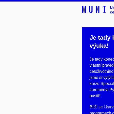
Je tady 
výuka!
Je tady konec
vlastní pravi
celoživotního 
jsme si vytýč
kurzu Special
Jaromírovi Py
pustil!
Blíží se i ku
programech c