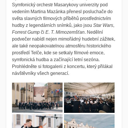
Symfonický orchestr Masarykovy univerzity pod
vedením Martina Mazánka přenesl posluchače do
světa slavných filmových příběhů prostřednictvím
hudby z legendárních snímků, jako jsou
Star Wars
,
Forrest Gump
či
E. T. Mimozemšťan
. Nedělní
podvečer nabídl nejen mimořádný hudební zážitek,
ale také neopakovatelnou atmosféru historického
prostředí Telče, kde se setkaly filmové emoce,
symfonická hudba a začínající letní sezóna.
Prohlédněte si fotogalerii z koncertu, který přilákal
návštěvníky všech generací.