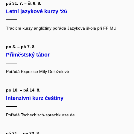
pá 31. 7. – čt 6. 8.
Letní jazykové kurzy '26
Tradiční kurzy angličtiny pořádá
Jazyková škola při FF MU.
po 3. – pá 7. 8.
Příměstský tábor
Pořádá Expozice Míly Doleželové.
po 10. – pá 14. 8.
Intenzivní kurz češtiny
Pořádá Tschechisch-sprachkurse.de
.
pá 21. – ne 23. 8.