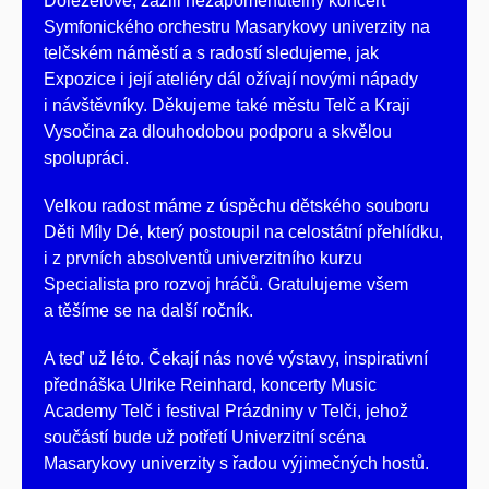
Doleželové, zažili nezapomenutelný koncert
Symfonického orchestru Masarykovy univerzity na
telčském náměstí a s radostí sledujeme, jak
Expozice i její ateliéry dál ožívají novými nápady
i návštěvníky. Děkujeme také městu Telč a Kraji
Vysočina za dlouhodobou podporu a skvělou
spolupráci.
Velkou radost máme z úspěchu dětského souboru
Děti Míly Dé, který postoupil na celostátní přehlídku,
i z prvních absolventů univerzitního kurzu
Specialista pro rozvoj hráčů. Gratulujeme všem
a těšíme se na další ročník.
A teď už léto. Čekají nás nové výstavy, inspirativní
přednáška Ulrike Reinhard, koncerty Music
Academy Telč i festival Prázdniny v Telči, jehož
součástí bude už potřetí Univerzitní scéna
Masarykovy univerzity s řadou výjimečných hostů.