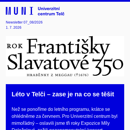
Newsletter 07_08/2026
1. 7. 2026
Léto v Telči – zase je na co se těšit
Než se ponoříme do letního programu, krátce se
ohlédněme za červnem. Pro Univerzitní centrum byl
mimořádný – oslavili jsme tři roky Expozice Míly